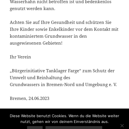
Wasserhahn nicht betroffen ist und bedenkenlos
genutzt werden kann.
Achten Sie auf Ihre Gesundheit und schützen Sie
Ihre Kinder sowie Enkelkinder vor dem Kontakt mit
kontaminiertem Grundwasser in den
ausgewiesenen Gebieten!
Ihr Verein
„Bürgerinitiative Tanklager Farge“ zum Schutz der
Umwelt und Reinhaltung des
Grundwassers in Bremen-Nord und Umgebung e. V.
Bremen, 24.06.2023
Diese Website benutzt Cookies. Wenn du die Website weiter
Veröffentlicht
24. Juni 2024
nutzt, gehen wir von deinem Einverständnis aus.
am