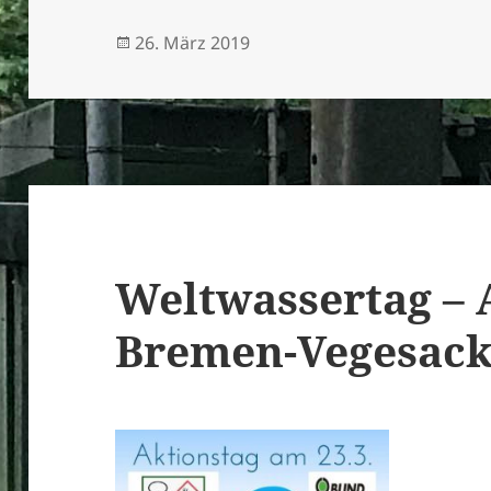
Veröffentlicht
26. März 2019
am
Weltwassertag – 
Bremen-Vegesac