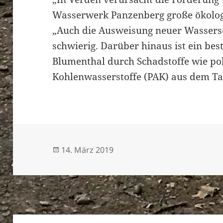
Wasserwerk Panzenberg große ökologi
„Auch die Ausweisung neuer Wassersch
schwierig. Darüber hinaus ist ein be
Blumenthal durch Schadstoffe wie po
Kohlenwasserstoffe (PAK) aus dem Ta
Veröffentlicht
14. März 2019
am