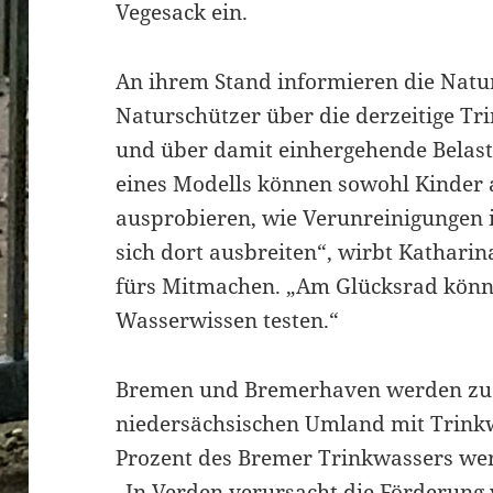
Vegesack ein.
An ihrem Stand informieren die Nat
Naturschützer über die derzeitige T
und über damit einhergehende Belastu
eines Modells können sowohl Kinder
ausprobieren, wie Verunreinigungen
sich dort ausbreiten“, wirbt Kathar
fürs Mitmachen. „Am Glücksrad könn
Wasserwissen testen.“
Bremen und Bremerhaven werden zu 
niedersächsischen Umland mit Trinkw
Prozent des Bremer Trinkwassers wer
„In Verden verursacht die Förderun