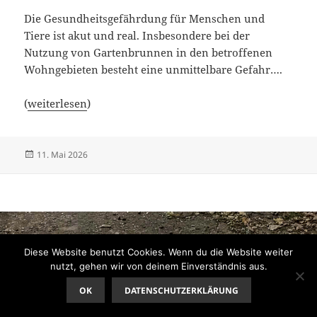
Die Gesundheitsgefährdung für Menschen und
Tiere ist akut und real. Insbesondere bei der
Nutzung von Gartenbrunnen in den betroffenen
Wohngebieten besteht eine unmittelbare Gefahr….
(
weiterlesen
)
Veröffentlicht
11. Mai 2026
am
Diese Website benutzt Cookies. Wenn du die Website weiter
nutzt, gehen wir von deinem Einverständnis aus.
OK
DATENSCHUTZERKLÄRUNG