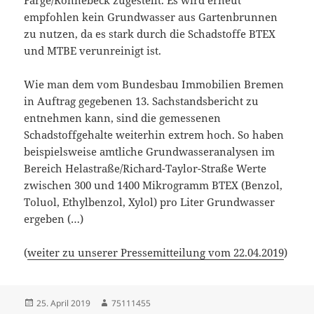
Farge/Rönnebeck zugestellt. Es wird erneut
empfohlen kein Grundwasser aus Gartenbrunnen
zu nutzen, da es stark durch die Schadstoffe BTEX
und MTBE verunreinigt ist.
Wie man dem vom Bundesbau Immobilien Bremen
in Auftrag gegebenen 13. Sachstandsbericht zu
entnehmen kann, sind die gemessenen
Schadstoffgehalte weiterhin extrem hoch. So haben
beispielsweise amtliche Grundwasseranalysen im
Bereich Helastraße/Richard-Taylor-Straße Werte
zwischen 300 und 1400 Mikrogramm BTEX (Benzol,
Toluol, Ethylbenzol, Xylol) pro Liter Grundwasser
ergeben (…)
(
weiter zu unserer Pressemitteilung vom 22.04.2019
)
Veröffentlicht
Autor
25. April 2019
75111455